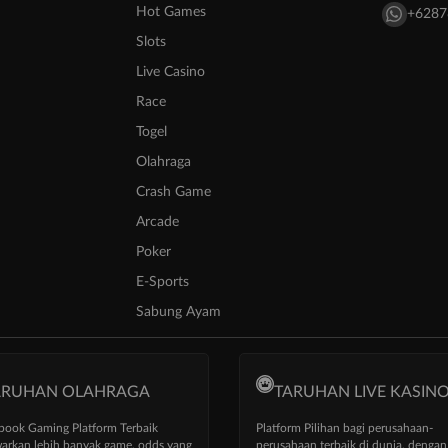
Hot Games
+6287
Slots
Live Casino
Race
Togel
Olahraga
Crash Game
Arcade
Poker
E-Sports
Sabung Ayam
ARUHAN OLAHRAGA
TARUHAN LIVE KASIN
book Gaming Platform Terbaik
Platform Pilihan bagi perusahaan-
rkan lebih banyak game, odds yang
perusahaan terbaik di dunia, dengan