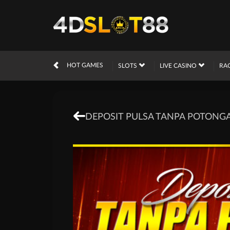
HOT GAMES
SLOTS
LIVE CASINO
RA
DEPOSIT PULSA TANPA POTONG