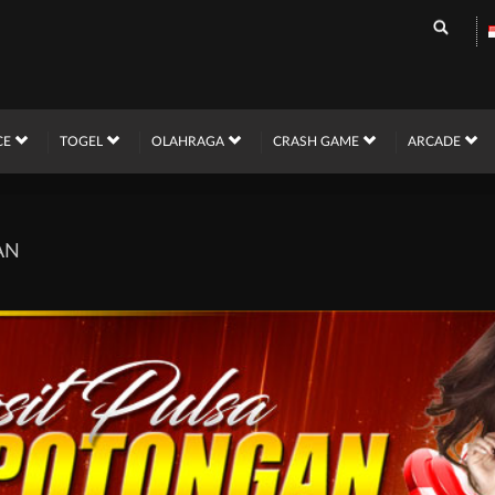
CE
TOGEL
OLAHRAGA
CRASH GAME
ARCADE
AN