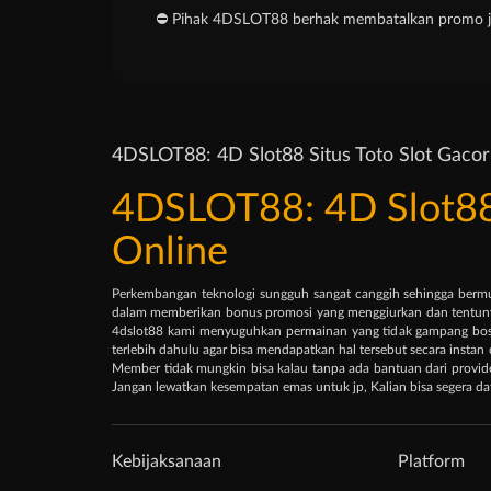
⛔️ Pihak 4DSLOT88 berhak membatalkan promo jika
4DSLOT88: 4D Slot88 Situs Toto Slot Gacor
4DSLOT88: 4D Slot88 
Online
Perkembangan teknologi sungguh sangat canggih sehingga ber
dalam memberikan bonus promosi yang menggiurkan dan tentunya l
4dslot88 kami menyuguhkan permainan yang tidak gampang bosan
terlebih dahulu agar bisa mendapatkan hal tersebut secara instan d
Member tidak mungkin bisa kalau tanpa ada bantuan dari provide
Jangan lewatkan kesempatan emas untuk jp, Kalian bisa segera daf
Kebijaksanaan
Platform