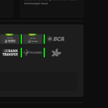
kemenangan besar