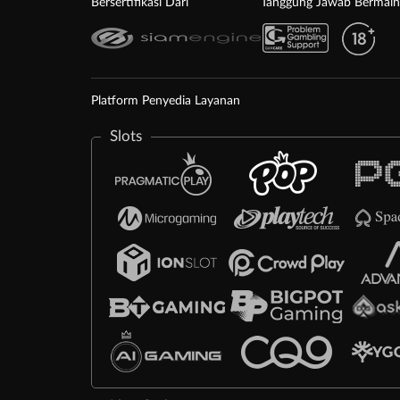
Bersertifikasi Dari
Tanggung Jawab Bermain
Platform Penyedia Layanan
Slots