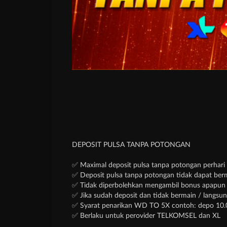
DEPOSIT PULSA TANPA POTONGAN
✅ Maximal deposit pulsa tanpa potongan perhari
✅ Deposit pulsa tanpa potongan tidak dapat be
✅ Tidak diperbolehkan mengambil bonus apapun 
✅ Jika sudah deposit dan tidak bermain / langs
✅ Syarat penarikan WD TO 5X contoh: depo 10
✅ Berlaku untuk perovider TELKOMSEL dan XL