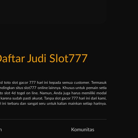
aftar Judi Slot777
d toto slot gacor 777 hari ini kepada semua customer. Termasuk
dingkan situs slot777 online lainnya. Khusus untuk pemain setia
 slot 4d togel on line. Namun, Anda juga harus memiliki modal
karena sudah pasti akurat. Tanpa slot gacor 777 hari ini dari kami,
ini terbaru dan sangat seru untuk kalian mainkan setiap harinya.
n
Komunitas