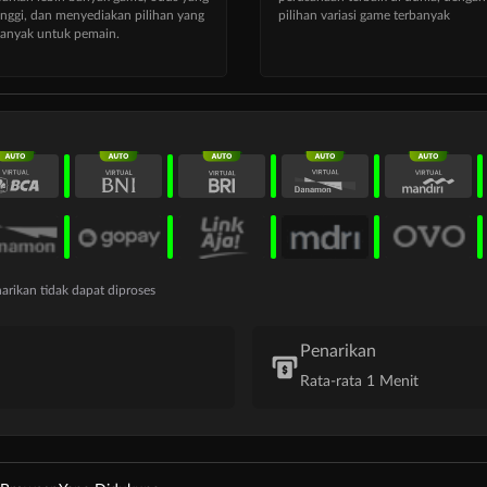
tinggi, dan menyediakan pilihan yang
pilihan variasi game terbanyak
banyak untuk pemain.
arikan tidak dapat diproses
Penarikan
Rata-rata 1 Menit