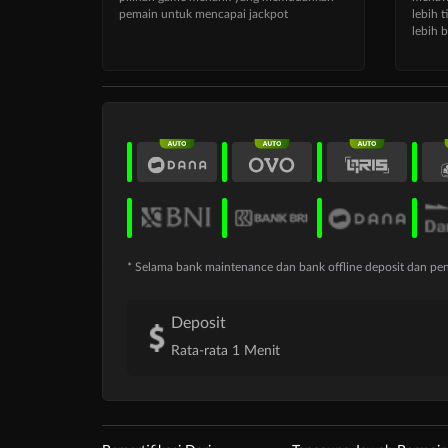
pemain untuk mencapai jackpot
lebih 
lebih 
* Selama bank maintenance dan bank offline deposit dan pen
Deposit
Rata-rata 1 Menit