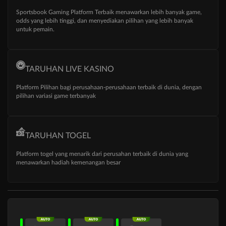
Sportsbook Gaming Platform Terbaik menawarkan lebih banyak game,
odds yang lebih tinggi, dan menyediakan pilihan yang lebih banyak
untuk pemain.
TARUHAN LIVE KASINO
Platform Pilihan bagi perusahaan-perusahaan terbaik di dunia, dengan
pilihan variasi game terbanyak
TARUHAN TOGEL
Platform togel yang menarik dari perusahan terbaik di dunia yang
menawarkan hadiah kemenangan besar