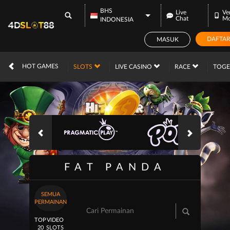
BHS
Live
Ve
Chat
Mo
INDONESIA
DAFTA
MASUK
IDR
12,670,196,
HOT GAMES
SLOTS
LIVE CASINO
RACE
TOG
FAT PANDA
SEMUA
PERMAINAN
TOP
VIDEO
20
SLOTS