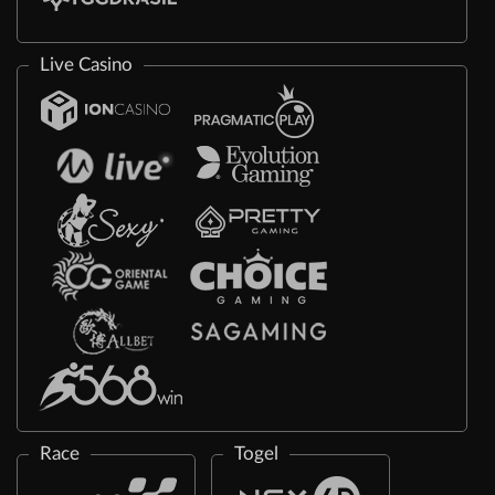
Live Casino
Race
Togel