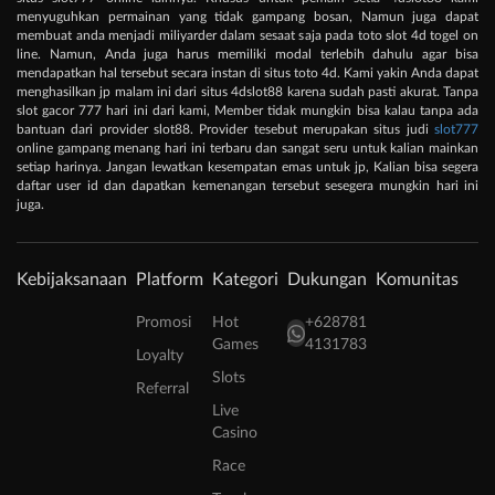
menyuguhkan permainan yang tidak gampang bosan, Namun juga dapat
membuat anda menjadi miliyarder dalam sesaat saja pada toto slot 4d togel on
line. Namun, Anda juga harus memiliki modal terlebih dahulu agar bisa
mendapatkan hal tersebut secara instan di situs toto 4d. Kami yakin Anda dapat
menghasilkan jp malam ini dari situs 4dslot88 karena sudah pasti akurat. Tanpa
slot gacor 777 hari ini dari kami, Member tidak mungkin bisa kalau tanpa ada
bantuan dari provider slot88. Provider tesebut merupakan situs judi
slot777
online gampang menang hari ini terbaru dan sangat seru untuk kalian mainkan
setiap harinya. Jangan lewatkan kesempatan emas untuk jp, Kalian bisa segera
daftar user id dan dapatkan kemenangan tersebut sesegera mungkin hari ini
juga.
Kebijaksanaan
Platform
Kategori
Dukungan
Komunitas
Promosi
Hot
+628781
Games
4131783
Loyalty
Slots
Referral
Live
Casino
Race