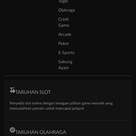
Togel
Olahraga
Crash
Game
Arcade
Poker
E-Sports
Sabung
Ayam
TARUHAN SLOT
Penyedia slot online dengan beragam pilihan game menarik yang
memudahkan pemain untuk mencapai jackpot
TARUHAN OLAHRAGA