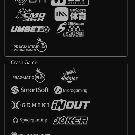
Crash Game