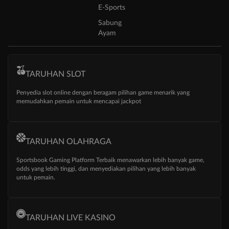
E-Sports
Sabung
Ayam
TARUHAN SLOT
Penyedia slot online dengan beragam pilihan game menarik yang
memudahkan pemain untuk mencapai jackpot
TARUHAN OLAHRAGA
Sportsbook Gaming Platform Terbaik menawarkan lebih banyak game,
odds yang lebih tinggi, dan menyediakan pilihan yang lebih banyak
untuk pemain.
TARUHAN LIVE KASINO