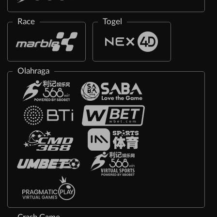
Race
Togel
Olahraga