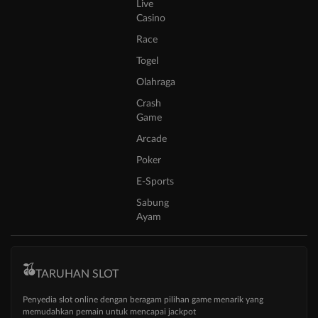
Live
Casino
Race
Togel
Olahraga
Crash
Game
Arcade
Poker
E-Sports
Sabung
Ayam
TARUHAN SLOT
Penyedia slot online dengan beragam pilihan game menarik yang
memudahkan pemain untuk mencapai jackpot