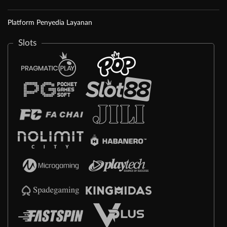
Platform Penyedia Layanan
Slots