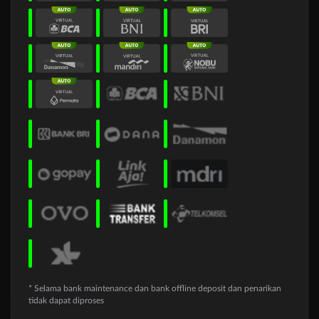
* Selama bank maintenance dan bank offline deposit dan penarikan
tidak dapat diproses