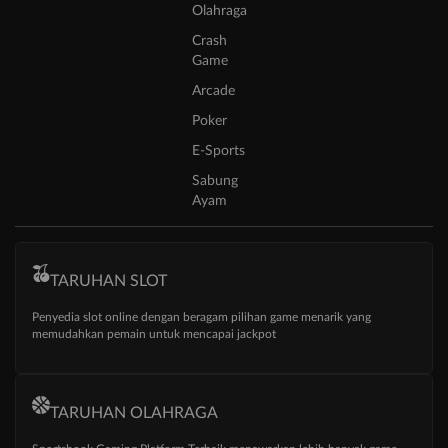
Olahraga
Crash
Game
Arcade
Poker
E-Sports
Sabung
Ayam
TARUHAN SLOT
Penyedia slot online dengan beragam pilihan game menarik yang
memudahkan pemain untuk mencapai jackpot
TARUHAN OLAHRAGA