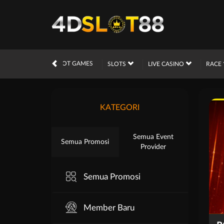
HOT GAMES
SLOTS
LIVE CASINO
RACE
KATEGORI
Semua Event
Semua Promosi
Provider
Semua Promosi
Member Baru