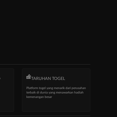
O
TARUHAN TOGEL
Platform togel yang menarik dari perusahan
terbaik di dunia yang menawarkan hadiah
kemenangan besar