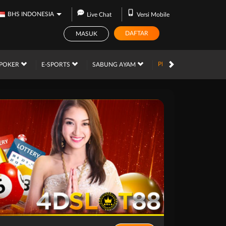
BHS INDONESIA
Live Chat
Versi Mobile
DAFTAR
MASUK
PROMOSI
POKER
E-SPORTS
SABUNG AYAM