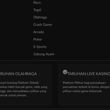
Race
Togel
Olahraga
Crash Game
Arcade
Poker
E-Sports
Sabung Ayam
ARUHAN OLAHRAGA
TARUHAN LIVE KASIN
book Gaming Platform Terbaik
Platform Pilihan bagi perusahaan-
rkan lebih banyak game, odds yang
perusahaan terbaik di dunia, dengan
tinggi, dan menyediakan pilihan yang
pilihan variasi game terbanyak
banyak untuk pemain.