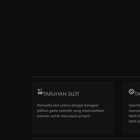
TARUHAN SLOT
T
Penyedia slot online dengan beragam
Sports
pilihan game menarik yang memudahkan
menawa
pemain untuk mencapai jackpot
lebih 
lebih 