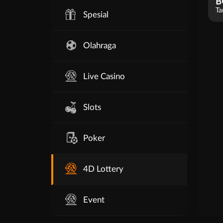
B
Ta
Spesial
Olahraga
Live Casino
Slots
Poker
4D Lottery
Event