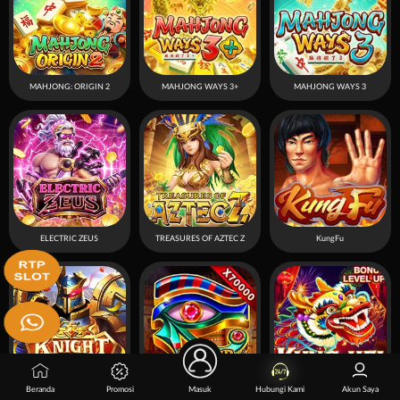
MAHJONG: ORIGIN 2
MAHJONG WAYS 3+
MAHJONG WAYS 3
ELECTRIC ZEUS
TREASURES OF AZTEC Z
KungFu
Beranda
Promosi
Masuk
Hubungi Kami
Akun Saya
KNIGHT ARTHUR
SUPER AWESOME
Kung Hei