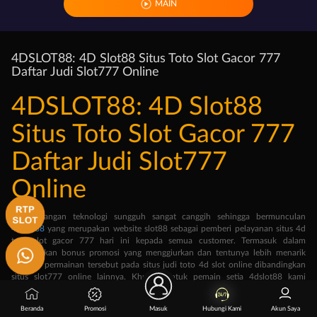
MAIN
4DSLOT88: 4D Slot88 Situs Toto Slot Gacor 777
Daftar Judi Slot777 Online
4DSLOT88: 4D Slot88
Situs Toto Slot Gacor 777
Daftar Judi Slot777
Online
Perkembangan teknologi sungguh sangat canggih sehingga bermunculan
4dslot88
yang merupakan website slot88 sebagai pemberi pelayanan situs 4d
toto slot gacor 777 hari ini kepada semua customer. Termasuk dalam
memberikan bonus promosi yang menggiurkan dan tentunya lebih menarik
bermain permainan tersebut pada situs judi toto 4d slot online dibandingkan
situs slot777 online lainnya. Khusus untuk pemain setia 4dslot88 kami
menyuguhkan permainan yang tidak gampang bosan, Namun juga dapat
membuat anda menjadi miliyarder dalam sesaat saja pada toto slot 4d togel on
Beranda
Promosi
Masuk
Hubungi Kami
Akun Saya
line. Namun, Anda juga harus memiliki modal terlebih dahulu agar bisa